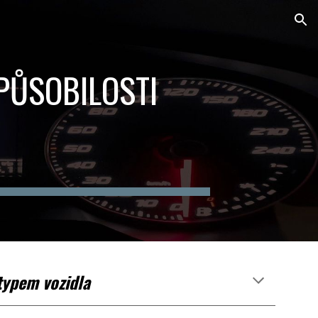
ion
PŮSOBILOSTI
typem vozidla