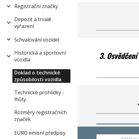
Registrační značky
Depozit a trvalé
vyřazení
Schvalování vozidel
Historická a sportovní
3. Osvědčení 
vozidla
Doklad o technické
způsobilosti vozidla
Technické prohlídky -
lhůty
Rozměry registračních
značek
EURO emisní předpisy